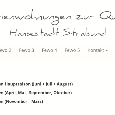
ewo 2
Fewo 3
Fewo 4
Fewo 5
Kontakt
n Hauptsaison (Juni + Juli + August)
en (April, Mai, September, Oktober)
nen (November – März)